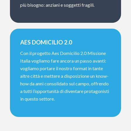
più bisogno: anziani e soggetti fragili.
AES DOMICILIO 2.0
Con il progetto Aes Domicilio 2.0 Missione
Italia vogliamo fare ancora un passo avanti:
vogliamo portare il nostro format in tante
altre città e mettere a disposizione un know-
how da anni consolidato sul campo, offrendo
a tutti l’opportunità di diventare protagonisti
in questo settore.