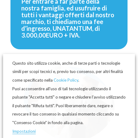
Per entrare a far parte della
nostra famiglia, ed usufruire di
tutti i vantaggi offerti dal nostro
marchio, ti chiediamo una fee
d’ingresso, UNATANTUM, di
3.000,00EURO + IVA.
Questo sito utilizza cookie, anche di terze parti o tecnologie
simili per scopi tecnici e, previo tuo consenso, per altri finalità
come specificato nella
Cookie Policy
.
Puoi acconsentire all'uso di tali tecnologie utilizzando il
pulsante "Accetta tutti" o negare e chiudere l'avviso utilizzando
il pulsante "Rifiuta tutti". Puoi liberamente dare, negare o
revocare il tuo consenso in qualsiasi momento cliccando su
"Consenso Cookie" in fondo alla pagina.
Impostazioni