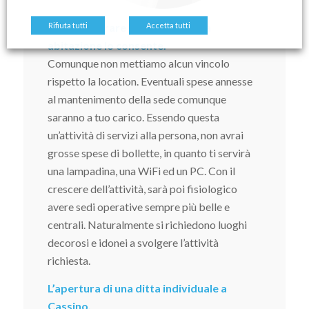
Potrai lavorare da casa se la tua
Rifiuta tutti
Accetta tutti
abitazione lo consente.
Comunque non mettiamo alcun vincolo
rispetto la location. Eventuali spese annesse
al mantenimento della sede comunque
saranno a tuo carico. Essendo questa
un’attività di servizi alla persona, non avrai
grosse spese di bollette, in quanto ti servirà
una lampadina, una WiFi ed un PC. Con il
crescere dell’attività, sarà poi fisiologico
avere sedi operative sempre più belle e
centrali. Naturalmente si richiedono luoghi
decorosi e idonei a svolgere l’attività
richiesta.
L’apertura di una ditta individuale a
Cassino,