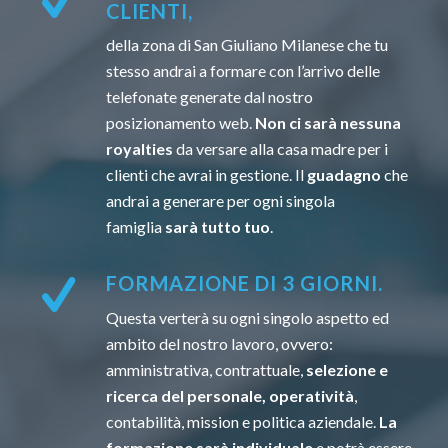
CLIENTI,
della zona di San Giuliano Milanese che tu
stesso andrai a formare con l’arrivo delle
telefonate generate dal nostro
posizionamento web.
Non ci sarà nessuna
royalties
da versare alla casa madre per i
clienti che avrai in gestione. Il
guadagno
che
andrai a generare per ogni singola
famiglia
sarà tutto tuo
.
FORMAZIONE DI 3 GIORNI.
Questa verterà su ogni singolo aspetto ed
ambito del nostro lavoro, ovvero:
amministrativa, contrattuale,
selezione e
ricerca del personale, operatività
,
contabilità, mission e politica aziendale.
La
formazione sarà individuale
e potrà essere