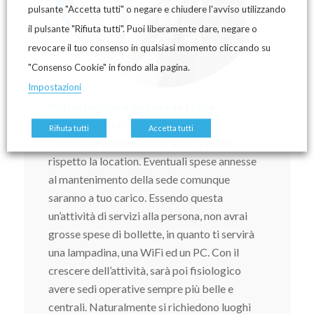
pulsante "Accetta tutti" o negare e chiudere l'avviso utilizzando
il pulsante "Rifiuta tutti". Puoi liberamente dare, negare o
revocare il tuo consenso in qualsiasi momento cliccando su
"Consenso Cookie" in fondo alla pagina.
Impostazioni
Potrai lavorare da casa se la tua
abitazione lo consente.
Rifiuta tutti
Accetta tutti
Comunque non mettiamo alcun vincolo
rispetto la location. Eventuali spese annesse
al mantenimento della sede comunque
saranno a tuo carico. Essendo questa
un’attività di servizi alla persona, non avrai
grosse spese di bollette, in quanto ti servirà
una lampadina, una WiFi ed un PC. Con il
crescere dell’attività, sarà poi fisiologico
avere sedi operative sempre più belle e
centrali. Naturalmente si richiedono luoghi