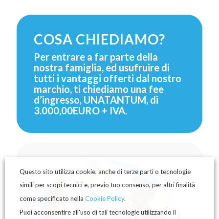
COSA CHIEDIAMO?
Per entrare a far parte della
nostra famiglia, ed usufruire di
tutti i vantaggi offerti dal nostro
marchio, ti chiediamo una fee
d’ingresso, UNATANTUM, di
3.000,00EURO + IVA.
Questo sito utilizza cookie, anche di terze parti o tecnologie
simili per scopi tecnici e, previo tuo consenso, per altri finalità
come specificato nella
Cookie Policy
.
Puoi acconsentire all'uso di tali tecnologie utilizzando il