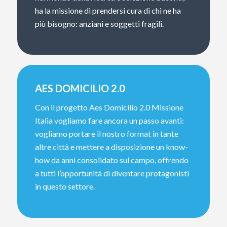
ha la missione di prendersi cura di chi ne ha
più bisogno: anziani e soggetti fragili.
AES DOMICILIO 2.0
Con il progetto Aes Domicilio 2.0 Missione
Italia vogliamo fare ancora un passo avanti:
vogliamo portare il nostro format in tante
altre città e mettere a disposizione un know-
how da anni consolidato sul campo, offrendo
a tutti l’opportunità di diventare protagonisti
in questo settore.