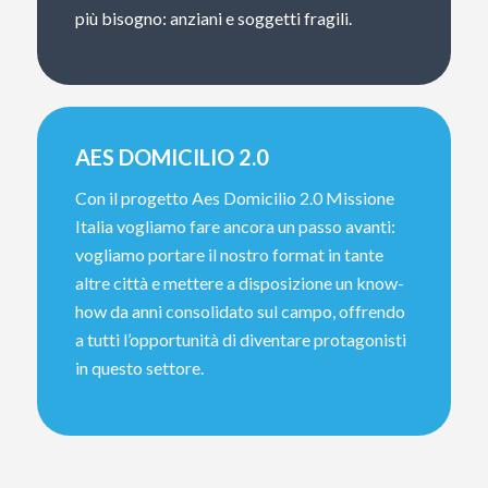
più bisogno: anziani e soggetti fragili.
AES DOMICILIO 2.0
Con il progetto Aes Domicilio 2.0 Missione
Italia vogliamo fare ancora un passo avanti:
vogliamo portare il nostro format in tante
altre città e mettere a disposizione un know-
how da anni consolidato sul campo, offrendo
a tutti l’opportunità di diventare protagonisti
in questo settore.