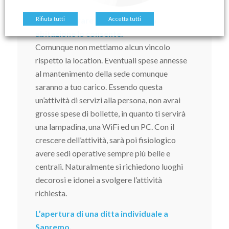
Potrai lavorare da casa se la tua
Rifiuta tutti
Accetta tutti
abitazione lo consente.
Comunque non mettiamo alcun vincolo
rispetto la location. Eventuali spese annesse
al mantenimento della sede comunque
saranno a tuo carico. Essendo questa
un’attività di servizi alla persona, non avrai
grosse spese di bollette, in quanto ti servirà
una lampadina, una WiFi ed un PC. Con il
crescere dell’attività, sarà poi fisiologico
avere sedi operative sempre più belle e
centrali. Naturalmente si richiedono luoghi
decorosi e idonei a svolgere l’attività
richiesta.
L’apertura di una ditta individuale a
Sanremo,