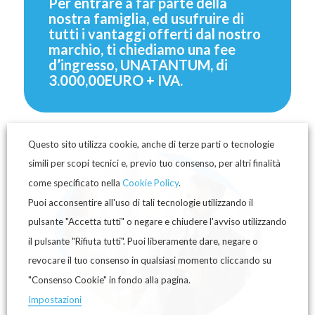
Per entrare a far parte della
nostra famiglia, ed usufruire di
tutti i vantaggi offerti dal nostro
marchio, ti chiediamo una fee
d’ingresso, UNATANTUM, di
3.000,00EURO + IVA.
Questo sito utilizza cookie, anche di terze parti o tecnologie
simili per scopi tecnici e, previo tuo consenso, per altri finalità
come specificato nella
Cookie Policy
.
Puoi acconsentire all'uso di tali tecnologie utilizzando il
pulsante "Accetta tutti" o negare e chiudere l'avviso utilizzando
il pulsante "Rifiuta tutti". Puoi liberamente dare, negare o
revocare il tuo consenso in qualsiasi momento cliccando su
"Consenso Cookie" in fondo alla pagina.
Impostazioni