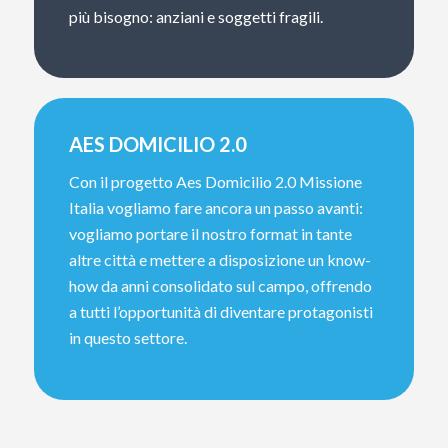
più bisogno: anziani e soggetti fragili.
AES DOMICILIO 2.0
Con il progetto Aes Domicilio 2.0 Missione
Italia vogliamo fare ancora un passo avanti:
vogliamo portare il nostro format in tante
altre città e mettere a disposizione un know-
how da anni consolidato sul campo, offrendo
a tutti l’opportunità di diventare protagonisti
in questo settore.