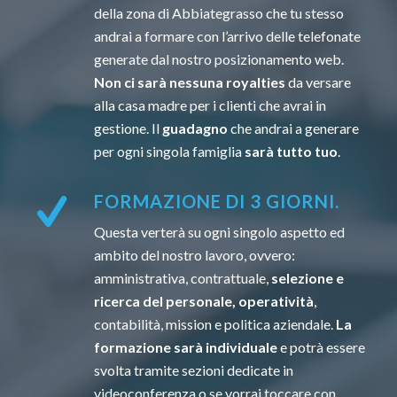
della zona di Abbiategrasso che tu stesso
andrai a formare con l’arrivo delle telefonate
generate dal nostro posizionamento web.
Non ci sarà nessuna royalties
da versare
alla casa madre per i clienti che avrai in
gestione. Il
guadagno
che andrai a generare
per ogni singola famiglia
sarà tutto tuo
.
FORMAZIONE DI 3 GIORNI.
Questa verterà su ogni singolo aspetto ed
ambito del nostro lavoro, ovvero:
amministrativa, contrattuale,
selezione e
ricerca del personale, operatività
,
contabilità, mission e politica aziendale.
La
formazione sarà individuale
e potrà essere
svolta tramite sezioni dedicate in
videoconferenza o se vorrai toccare con