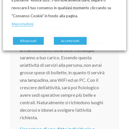
il pulsante "Rifiuta tutti". Puoi liberamente dare, negare o
revocare il tuo consenso in qualsiasi momento cliccando su
"Consenso Cookie" in fondo alla pagina.
Potrai lavorare da casa se la tua
Impostazioni
abitazione lo consente.
Comunque non mettiamo alcun vincolo
Rifiuta tutti
Accetta tutti
rispetto la location. Eventuali spese annesse
al mantenimento della sede comunque
saranno a tuo carico. Essendo questa
un’attività di servizi alla persona, non avrai
grosse spese di bollette, in quanto ti servirà
una lampadina, una WiFi ed un PC. Con il
crescere dell’attività, sarà poi fisiologico
avere sedi operative sempre più belle e
centrali. Naturalmente si richiedono luoghi
decorosi e idonei a svolgere l’attività
richiesta.
L’apertura di una ditta individuale a