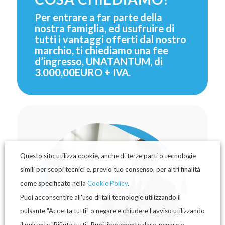
Per entrare a far parte della
nostra famiglia, ed usufruire di
tutti i vantaggi offerti dal nostro
marchio, ti chiediamo una fee
d’ingresso, UNATANTUM, di
3.000,00EURO + IVA.
Questo sito utilizza cookie, anche di terze parti o tecnologie
simili per scopi tecnici e, previo tuo consenso, per altri finalità
come specificato nella
Cookie Policy
.
Puoi acconsentire all'uso di tali tecnologie utilizzando il
pulsante "Accetta tutti" o negare e chiudere l'avviso utilizzando