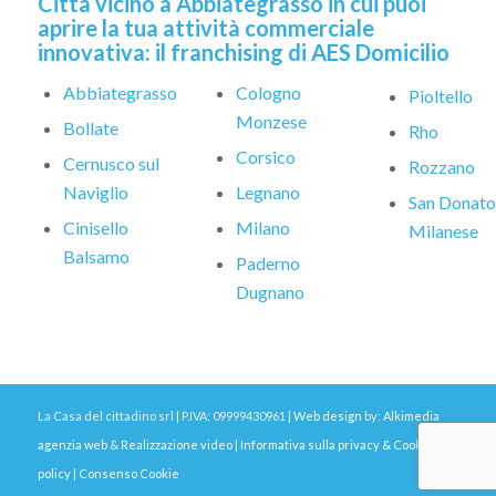
Città vicino a Abbiategrasso in cui puoi
aprire la tua attività commerciale
innovativa: il franchising di AES Domicilio
Abbiategrasso
Cologno
Pioltello
Monzese
Bollate
Rho
Corsico
Cernusco sul
Rozzano
Naviglio
Legnano
San Donato
Cinisello
Milano
Milanese
Balsamo
Paderno
Dugnano
La Casa del cittadino srl | P.IVA: 09999430961 |
Web design
by:
Alkimedia
agenzia web
&
Realizzazione video
|
Informativa sulla privacy & Cookie
policy
|
Consenso Cookie