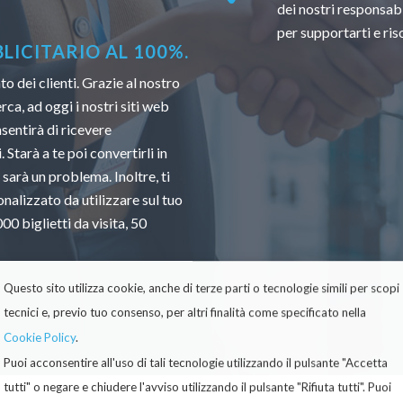
dei nostri responsabi
per supportarti e ri
ICITARIO AL 100%.
 dei clienti. Grazie al nostro
ca, ad oggi i nostri siti web
sentirà di ricevere
 Starà a te poi convertirli in
 sarà un problema. Inoltre, ti
nalizzato da utilizzare sul tuo
0 biglietti da visita, 50
Questo sito utilizza cookie, anche di terze parti o tecnologie simili per scopi
tecnici e, previo tuo consenso, per altri finalità come specificato nella
Cookie Policy
.
Puoi acconsentire all'uso di tali tecnologie utilizzando il pulsante "Accetta
tutti" o negare e chiudere l'avviso utilizzando il pulsante "Rifiuta tutti". Puoi