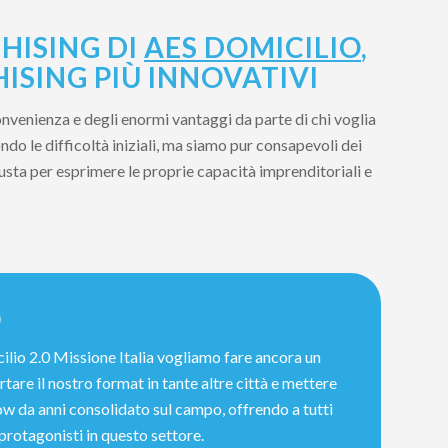
HISING DI
AES DOMICILIO
,
ISING PIÙ INNOVATIVI
onvenienza e degli enormi vantaggi da parte di chi voglia
do le difficoltà iniziali, ma siamo pur consapevoli dei
iusta per esprimere le proprie capacità imprenditoriali e
0
ilio 2.0 Missione Italia vogliamo fare ancora un
tare il nostro format in tante altre città e mettere
w da anni consolidato sul campo, offrendo a tutti
 protagonisti in questo settore.