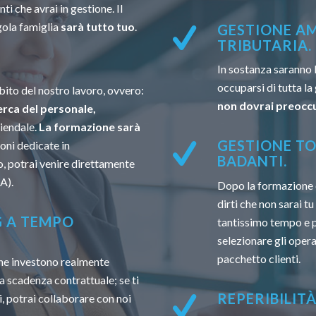
ti che avrai in gestione. Il
gola famiglia
sarà tutto tuo
.
GESTIONE AM
TRIBUTARIA.
In sostanza saranno 
occuparsi di tutta la
ito del nostro lavoro, ovvero:
non dovrai preoccu
erca del personale,
ziendale.
La formazione sarà
GESTIONE TO
oni dedicate in
BADANTI.
, potrai venire direttamente
A).
Dopo la formazione 
dirti che non sarai t
G A TEMPO
tantissimo tempo e po
selezionare gli opera
pacchetto clienti.
 che investono realmente
a scadenza contrattuale; se ti
REPERIBILIT
, potrai collaborare con noi