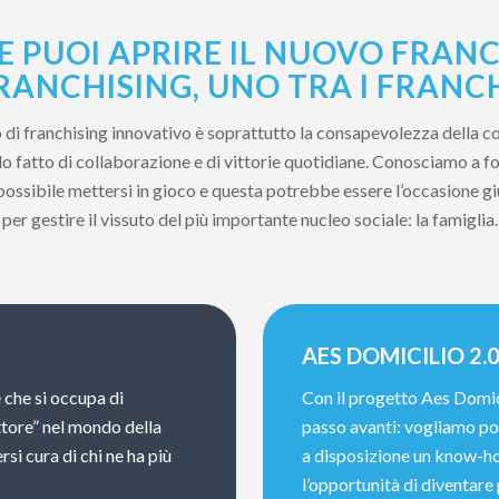
 PUOI APRIRE IL NUOVO FRANC
RANCHISING, UNO TRA I FRANCH
to di franchising innovativo è soprattutto la consapevolezza della c
 fatto di collaborazione e di vittorie quotidiane. Conosciamo a fon
 possibile mettersi in gioco e questa potrebbe essere l’occasione g
per gestire il vissuto del più importante nucleo sociale: la famiglia.
AES DOMICILIO 2.
 che si occupa di
Con il progetto Aes Domic
ttore” nel mondo della
passo avanti: vogliamo por
rsi cura di chi ne ha più
a disposizione un know-ho
l’opportunità di diventare