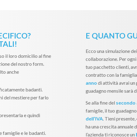
ECIFICO?
E QUANTO GU
ALI!
Ecco una simulazione dei
so il loro domicilio al fine
collaborazione. Per ogni 
zione del nostro form.
tuo pacchetto clienti, avr
lto anche
contratto con la famiglia
anno
di attività avrai un 
ificatamente badanti.
guadagno mensile sarà d
i del mestiere per farlo
Se alla fine del
secondo
famiglie, il tuo guadagno
 presentarla e quindi
dell’IVA
. Tieni presente
ha una crescita annuale di
e famiglie e le badanti.
l’azienda ti riconosce un