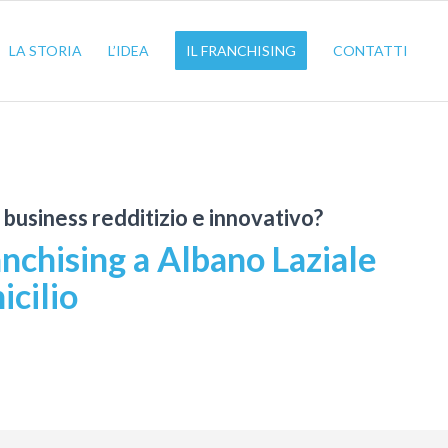
LA STORIA
L’IDEA
IL FRANCHISING
CONTATTI
n business redditizio e innovativo?
anchising a Albano Laziale
cilio