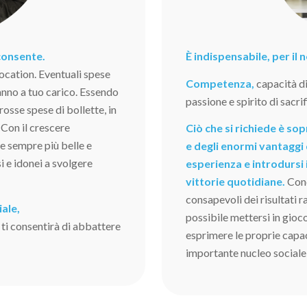
 consente.
È indispensabile, per il
ocation. Eventuali spese
Competenza,
capacità d
nno a tuo carico. Essendo
passione e spirito di sacrif
grosse spese di bollette, in
 Con il crescere
Ciò che si richiede è s
ve sempre più belle e
e degli enormi vantaggi 
i e idonei a svolgere
esperienza e introdursi 
vittorie quotidiane.
Cono
consapevoli dei risultati 
iale,
possibile mettersi in gioc
 ti consentirà di abbattere
esprimere le proprie capaci
importante nucleo sociale