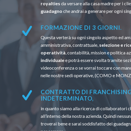
royalties
da versare alla casa madre per i clien
guadagno
che andrai a generare per ogni sin
FORMAZIONE DI 3 GIORNI.
Questa verterà su ogni singolo aspetto ed amb
amministrativa, contrattuale,
selezione e ric
operatività
, contabilità, mission e politica a
individuale
e potrà essere svolta tramite sezi
videoconferenza o se vorrai toccare con mano
nelle nostre sedi operative, (COMO e MONZ
CONTRATTO DI FRANCHISIN
INDETERMINATO,
in quanto siamo alla ricerca di collaboratori
all’interno della nostra azienda. Quindi nessun
troverai bene e sarai soddisfatto dei guadagni