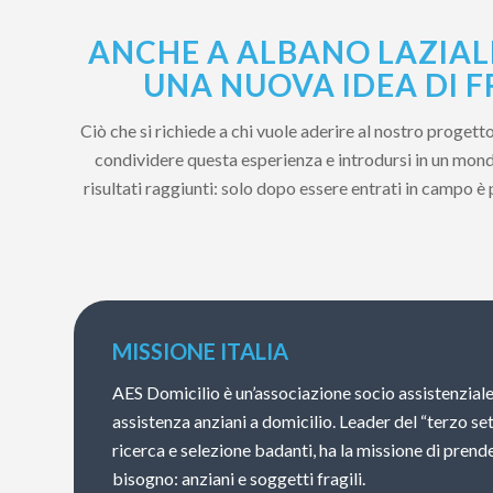
ANCHE A ALBANO LAZIALE
UNA NUOVA IDEA DI F
Ciò che si richiede a chi vuole aderire al nostro proget
condividere questa esperienza e introdursi in un mondo
risultati raggiunti: solo dopo essere entrati in campo è
MISSIONE ITALIA
AES Domicilio è un’associazione socio assistenziale
assistenza anziani a domicilio. Leader del “terzo se
ricerca e selezione badanti, ha la missione di prende
bisogno: anziani e soggetti fragili.