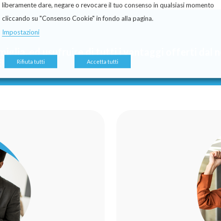
liberamente dare, negare o revocare il tuo consenso in qualsiasi momento
cliccando su "Consenso Cookie" in fondo alla pagina.
Impostazioni
miglia, ed usufruire di tutti i vantaggi offerti dal
EURO + IVA.
Rifiuta tutti
Accetta tutti