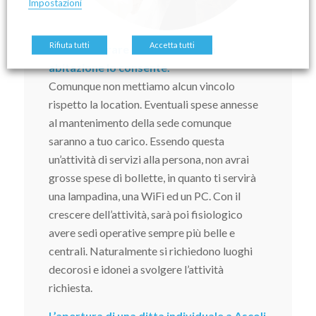
Impostazioni
Rifiuta tutti
Accetta tutti
Potrai lavorare da casa se la tua
abitazione lo consente.
Comunque non mettiamo alcun vincolo
rispetto la location. Eventuali spese annesse
al mantenimento della sede comunque
saranno a tuo carico. Essendo questa
un’attività di servizi alla persona, non avrai
grosse spese di bollette, in quanto ti servirà
una lampadina, una WiFi ed un PC. Con il
crescere dell’attività, sarà poi fisiologico
avere sedi operative sempre più belle e
centrali. Naturalmente si richiedono luoghi
decorosi e idonei a svolgere l’attività
richiesta.
L’apertura di una ditta individuale a Ascoli