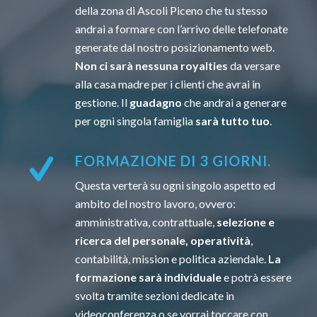
della zona di Ascoli Piceno che tu stesso
andrai a formare con l’arrivo delle telefonate
generate dal nostro posizionamento web.
Non ci sarà nessuna royalties
da versare
alla casa madre per i clienti che avrai in
gestione. Il
guadagno
che andrai a generare
per ogni singola famiglia
sarà tutto tuo
.
FORMAZIONE DI 3 GIORNI.
Questa verterà su ogni singolo aspetto ed
ambito del nostro lavoro, ovvero:
amministrativa, contrattuale,
selezione e
ricerca del personale, operatività
,
contabilità, mission e politica aziendale.
La
formazione sarà individuale
e potrà essere
svolta tramite sezioni dedicate in
videoconferenza o se vorrai toccare con