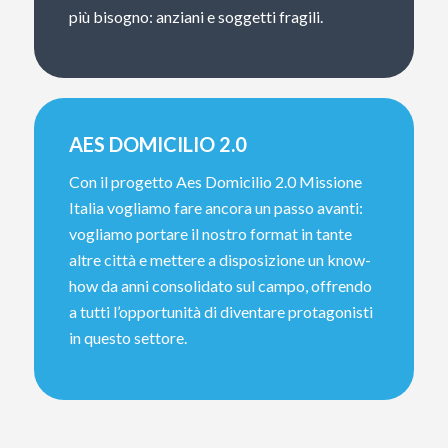
più bisogno: anziani e soggetti fragili.
AES DOMICILIO 2.0
Con il progetto Aes Domicilio 2.0 Missione
Italia vogliamo fare ancora un passo avanti:
vogliamo portare il nostro format in tante
altre città e mettere a disposizione un know-
how da anni consolidato sul campo, offrendo
a tutti l’opportunità di diventare protagonisti
in questo settore.