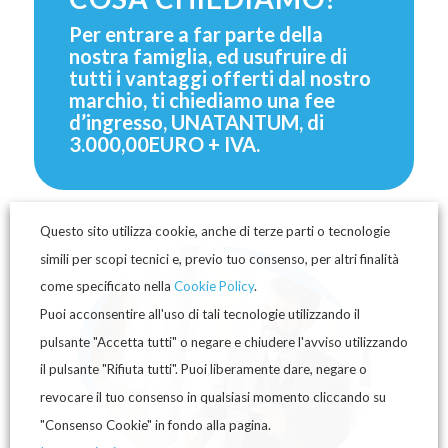
Per entrare a far parte della
nostra famiglia, ed usufruire di
tutti i vantaggi offerti dal nostro
marchio, ti chiediamo una fee
d’ingresso, UNATANTUM, di
3.000,00EURO + IVA.
Questo sito utilizza cookie, anche di terze parti o tecnologie
simili per scopi tecnici e, previo tuo consenso, per altri finalità
come specificato nella
Cookie Policy
.
Puoi acconsentire all'uso di tali tecnologie utilizzando il
pulsante "Accetta tutti" o negare e chiudere l'avviso utilizzando
il pulsante "Rifiuta tutti". Puoi liberamente dare, negare o
revocare il tuo consenso in qualsiasi momento cliccando su
"Consenso Cookie" in fondo alla pagina.