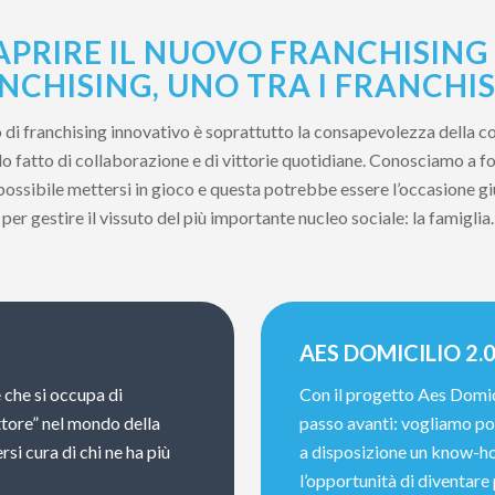
APRIRE IL NUOVO FRANCHISING
NCHISING, UNO TRA I FRANCHIS
to di franchising innovativo è soprattutto la consapevolezza della c
 fatto di collaborazione e di vittorie quotidiane. Conosciamo a fon
 possibile mettersi in gioco e questa potrebbe essere l’occasione g
per gestire il vissuto del più importante nucleo sociale: la famiglia.
AES DOMICILIO 2.
 che si occupa di
Con il progetto Aes Domic
ttore” nel mondo della
passo avanti: vogliamo por
rsi cura di chi ne ha più
a disposizione un know-ho
l’opportunità di diventare