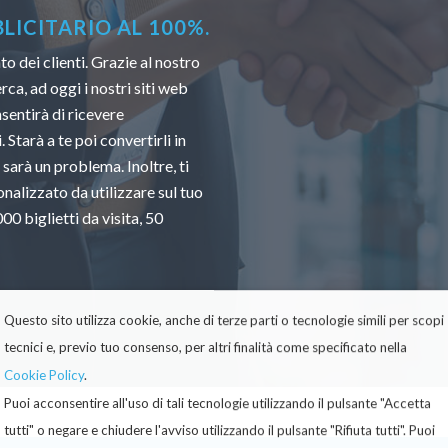
ICITARIO AL 100%.
 dei clienti. Grazie al nostro
ca, ad oggi i nostri siti web
sentirà di ricevere
 Starà a te poi convertirli in
 sarà un problema. Inoltre, ti
nalizzato da utilizzare sul tuo
0 biglietti da visita, 50
Questo sito utilizza cookie, anche di terze parti o tecnologie simili per scopi
tecnici e, previo tuo consenso, per altri finalità come specificato nella
Cookie Policy
.
Puoi acconsentire all'uso di tali tecnologie utilizzando il pulsante "Accetta
tutti" o negare e chiudere l'avviso utilizzando il pulsante "Rifiuta tutti". Puoi