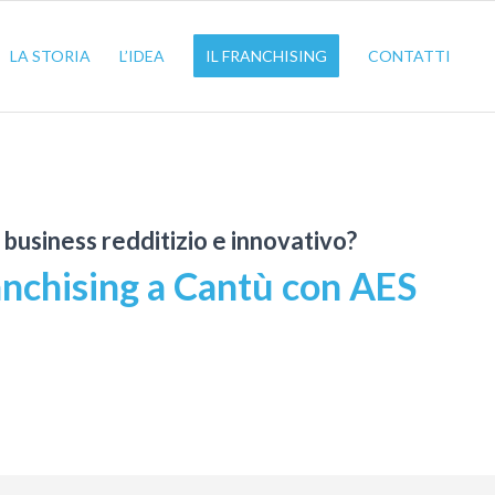
LA STORIA
L’IDEA
IL FRANCHISING
CONTATTI
n business redditizio e innovativo?
anchising a Cantù con AES