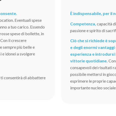
 consente.
È indispensabile, per il
ocation. Eventuali spese
Competenza,
capacità d
nno a tuo carico. Essendo
passione e spirito di sacrif
grosse spese di bollette, in
 Con il crescere
Ciò che si richiede è s
ve sempre più belle e
e degli enormi vantaggi 
i e idonei a svolgere
esperienza e introdursi 
vittorie quotidiane.
Cono
consapevoli dei risultati 
possibile mettersi in gioc
 ti consentirà di abbattere
esprimere le proprie capaci
importante nucleo sociale