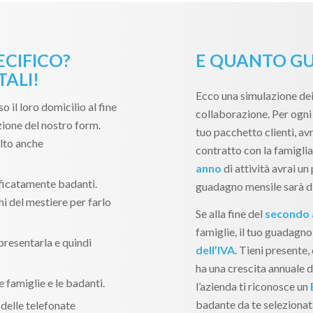
ECIFICO?
E QUANTO GU
ALI!
Ecco una simulazione dei
so il loro domicilio al fine
collaborazione. Per ogni 
zione del nostro form.
tuo pacchetto clienti, avr
lto anche
contratto con la famiglia
anno
di attività avrai un 
ificatamente badanti.
guadagno mensile sarà d
i del mestiere per farlo
Se alla fine del
secondo
famiglie, il tuo guadagno
 presentarla e quindi
dell’IVA
. Tieni presente
ha una crescita annuale di
e famiglie e le badanti.
l’azienda ti riconosce un
badante da te selezionata
delle telefonate