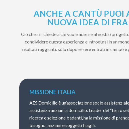
ANCHE A CANTÙ PUOI 
NUOVA IDEA DI FRA
Ciò che si richiede a chi vuole aderire al nostro proget
condividere questa esperienza e introdursi in un mondo
risultati raggiunti: solo dopo essere entrati in campo è
MISSIONE ITALIA
AES Domicilio è un’associazione socio assistenziale
assistenza anziani a domicilio. Leader del “terzo se
ricerca e selezione badanti, ha la missione di prende
bisogno: anziani e soggetti fragili.