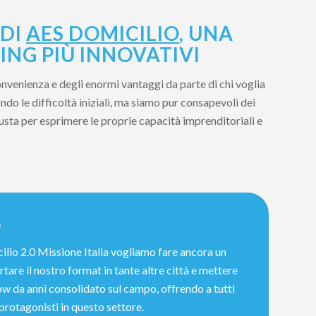
 DI
AES DOMICILIO
, UNA
ING PIÙ INNOVATIVI
onvenienza e degli enormi vantaggi da parte di chi voglia
do le difficoltà iniziali, ma siamo pur consapevoli dei
iusta per esprimere le proprie capacità imprenditoriali e
0
ilio 2.0 Missione Italia vogliamo fare ancora un
tare il nostro format in tante altre città e mettere
w da anni consolidato sul campo, offrendo a tutti
 protagonisti in questo settore.