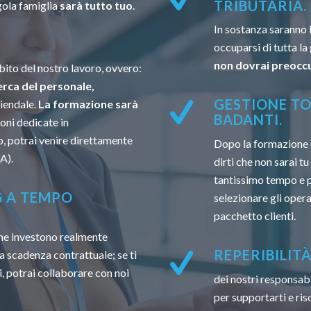
TRIBUTARIA.
gola famiglia
sarà tutto tuo
.
In sostanza saranno 
occuparsi di tutta la
non dovrai preoccu
ito del nostro lavoro, ovvero:
erca del personale,
GESTIONE TO
ziendale.
La formazione sarà
BADANTI.
oni dedicate in
, potrai venire direttamente
Dopo la formazione 
A).
dirti che non sarai t
tantissimo tempo e po
G A TEMPO
selezionare gli opera
pacchetto clienti.
 che investono realmente
REPERIBILIT
a scadenza contrattuale; se ti
, potrai collaborare con noi
dei nostri responsabi
per supportarti e ri