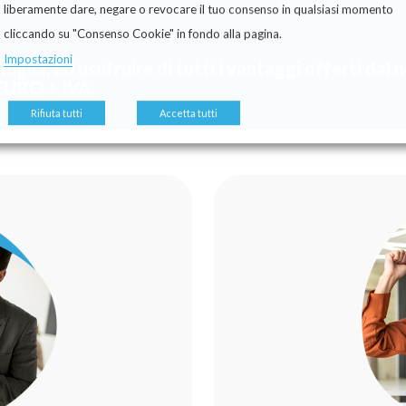
liberamente dare, negare o revocare il tuo consenso in qualsiasi momento
cliccando su "Consenso Cookie" in fondo alla pagina.
Impostazioni
miglia, ed usufruire di tutti i vantaggi offerti dal
EURO + IVA.
Rifiuta tutti
Accetta tutti