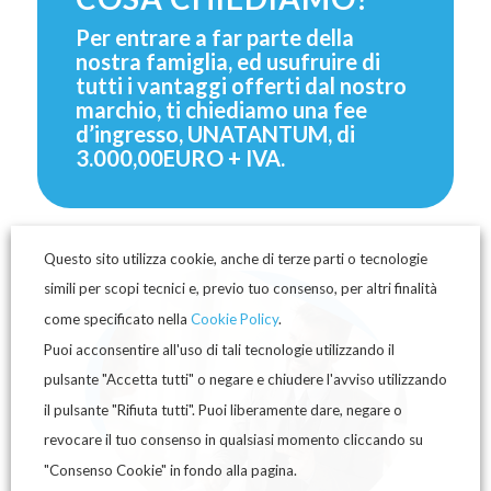
Per entrare a far parte della
nostra famiglia, ed usufruire di
tutti i vantaggi offerti dal nostro
marchio, ti chiediamo una fee
d’ingresso, UNATANTUM, di
3.000,00EURO + IVA.
Questo sito utilizza cookie, anche di terze parti o tecnologie
simili per scopi tecnici e, previo tuo consenso, per altri finalità
come specificato nella
Cookie Policy
.
Puoi acconsentire all'uso di tali tecnologie utilizzando il
pulsante "Accetta tutti" o negare e chiudere l'avviso utilizzando
il pulsante "Rifiuta tutti". Puoi liberamente dare, negare o
revocare il tuo consenso in qualsiasi momento cliccando su
"Consenso Cookie" in fondo alla pagina.