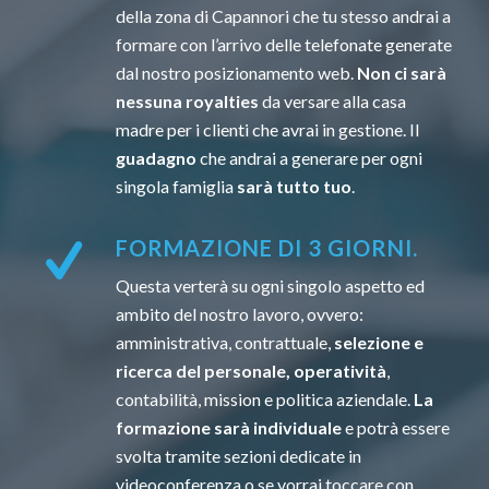
della zona di Capannori che tu stesso andrai a
formare con l’arrivo delle telefonate generate
dal nostro posizionamento web.
Non ci sarà
nessuna royalties
da versare alla casa
madre per i clienti che avrai in gestione. Il
guadagno
che andrai a generare per ogni
singola famiglia
sarà tutto tuo
.
FORMAZIONE DI 3 GIORNI.
Questa verterà su ogni singolo aspetto ed
ambito del nostro lavoro, ovvero:
amministrativa, contrattuale,
selezione e
ricerca del personale, operatività
,
contabilità, mission e politica aziendale.
La
formazione sarà individuale
e potrà essere
svolta tramite sezioni dedicate in
videoconferenza o se vorrai toccare con