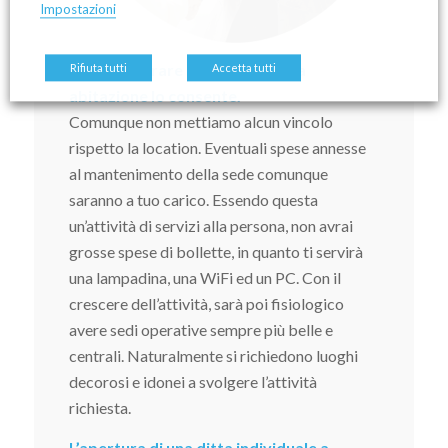
Impostazioni
Potrai lavorare da casa se la tua
Rifiuta tutti
Accetta tutti
abitazione lo consente.
Comunque non mettiamo alcun vincolo
rispetto la location. Eventuali spese annesse
al mantenimento della sede comunque
saranno a tuo carico. Essendo questa
un’attività di servizi alla persona, non avrai
grosse spese di bollette, in quanto ti servirà
una lampadina, una WiFi ed un PC. Con il
crescere dell’attività, sarà poi fisiologico
avere sedi operative sempre più belle e
centrali. Naturalmente si richiedono luoghi
decorosi e idonei a svolgere l’attività
richiesta.
L’apertura di una ditta individuale a