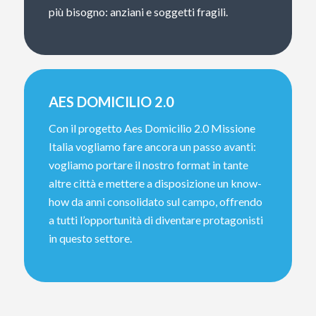
più bisogno: anziani e soggetti fragili.
AES DOMICILIO 2.0
Con il progetto Aes Domicilio 2.0 Missione
Italia vogliamo fare ancora un passo avanti:
vogliamo portare il nostro format in tante
altre città e mettere a disposizione un know-
how da anni consolidato sul campo, offrendo
a tutti l’opportunità di diventare protagonisti
in questo settore.