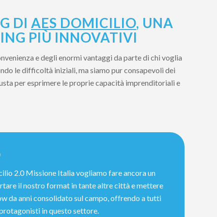
G DI
AES DOMICILIO
, UNA
ING PIÙ INNOVATIVI
onvenienza e degli enormi vantaggi da parte di chi voglia
do le difficoltà iniziali, ma siamo pur consapevoli dei
iusta per esprimere le proprie capacità imprenditoriali e
0
ilio 2.0 Missione Italia vogliamo fare ancora un
tare il nostro format in tante altre città e mettere
w da anni consolidato sul campo, offrendo a tutti
 protagonisti in questo settore.