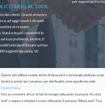
per supportarti e ri
ICITARIO AL 100%.
 dei clienti. Grazie al nostro
ca, ad oggi i nostri siti web
sentirà di ricevere
 Starà a te poi convertirli in
 sarà un problema. Inoltre, ti
nalizzato da utilizzare sul tuo
0 biglietti da visita, 50
Questo sito utilizza cookie, anche di terze parti o tecnologie simili per scopi
tecnici e, previo tuo consenso, per altri finalità come specificato nella
Cookie Policy
.
Puoi acconsentire all'uso di tali tecnologie utilizzando il pulsante "Accetta
tutti" o negare e chiudere l'avviso utilizzando il pulsante "Rifiuta tutti". Puoi