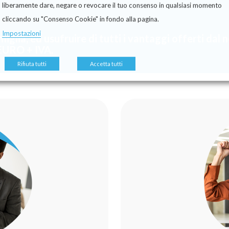
liberamente dare, negare o revocare il tuo consenso in qualsiasi momento
cliccando su "Consenso Cookie" in fondo alla pagina.
Impostazioni
miglia, ed usufruire di tutti i vantaggi offerti dal
EURO + IVA.
Rifiuta tutti
Accetta tutti