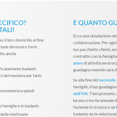
ECIFICO?
E QUANTO GU
ALI!
Ecco una simulazione dei
so il loro domicilio al fine
collaborazione. Per ogni 
zione del nostro form.
tuo pacchetto clienti, avr
lto anche
contratto con la famiglia
anno
di attività avrai un 
ificatamente badanti.
guadagno mensile sarà d
i del mestiere per farlo
Se alla fine del
secondo
famiglie, il tuo guadagno
 presentarla e quindi
dell’IVA
. Tieni presente
ha una crescita annuale di
e famiglie e le badanti.
l’azienda ti riconosce un
badante da te selezionata
delle telefonate