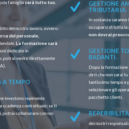
gola famiglia
sarà tutto tuo
.
GESTIONE AM
TRIBUTARIA.
In sostanza saranno 
occuparsi di tutta la
ito del nostro lavoro, ovvero:
non dovrai preoccu
erca del personale,
ziendale.
La formazione sarà
GESTIONE TO
oni dedicate in
BADANTI.
, potrai venire direttamente
A).
Dopo la formazione 
dirti che non sarai t
G A TEMPO
tantissimo tempo e po
selezionare gli opera
pacchetto clienti.
 che investono realmente
a scadenza contrattuale; se ti
REPERIBILIT
, potrai collaborare con noi
dei nostri responsabi