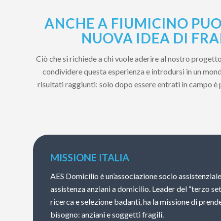
ANCHE A FIUMICINO PUO
NUOVA IDEA DI FRA
Ciò che si richiede a chi vuole aderire al nostro proget
condividere questa esperienza e introdursi in un mondo
risultati raggiunti: solo dopo essere entrati in campo è
MISSIONE ITALIA
AES Domicilio è un’associazione socio assistenziale
assistenza anziani a domicilio. Leader del “terzo se
ricerca e selezione badanti, ha la missione di prende
bisogno: anziani e soggetti fragili.