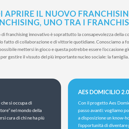
I APRIRE IL NUOVO FRANCHISIN
NCHISING, UNO TRA I FRANCHIS
to di franchising innovativo è soprattutto la consapevolezza della c
 fatto di collaborazione e di vittorie quotidiane. Conosciamo a fon
 possibile mettersi in gioco e questa potrebbe essere l’occasione g
per gestire il vissuto del più importante nucleo sociale: la famiglia.
AES DOMICILIO 2.
 che si occupa di
Con il progetto Aes Domic
ttore” nel mondo della
passo avanti: vogliamo por
rsi cura di chi ne ha più
a disposizione un know-ho
l’opportunità di diventare