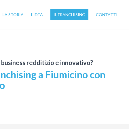
LA STORIA
L’IDEA
IL FRANCHISING
CONTATTI
n business redditizio e innovativo?
anchising a Fiumicino con
io