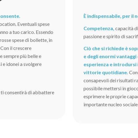
 consente.
È indispensabile, per il
ocation. Eventuali spese
Competenza,
capacità d
nno a tuo carico. Essendo
passione e spirito di sacrif
grosse spese di bollette, in
 Con il crescere
Ciò che si richiede è s
ve sempre più belle e
e degli enormi vantaggi 
i e idonei a svolgere
esperienza e introdursi 
vittorie quotidiane.
Cono
consapevoli dei risultati 
possibile mettersi in gioc
 ti consentirà di abbattere
esprimere le proprie capaci
importante nucleo sociale