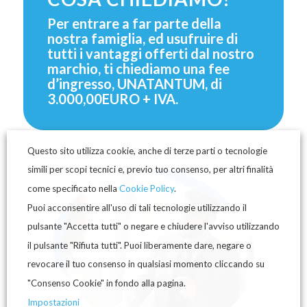
Per entrare a far parte della
nostra famiglia, ed usufruire di
tutti i vantaggi offerti dal nostro
marchio, ti chiediamo una fee
d’ingresso, UNATANTUM, di
3.000,00EURO + IVA.
Questo sito utilizza cookie, anche di terze parti o tecnologie
simili per scopi tecnici e, previo tuo consenso, per altri finalità
come specificato nella
Cookie Policy
.
Puoi acconsentire all'uso di tali tecnologie utilizzando il
pulsante "Accetta tutti" o negare e chiudere l'avviso utilizzando
il pulsante "Rifiuta tutti". Puoi liberamente dare, negare o
revocare il tuo consenso in qualsiasi momento cliccando su
"Consenso Cookie" in fondo alla pagina.
Impostazioni