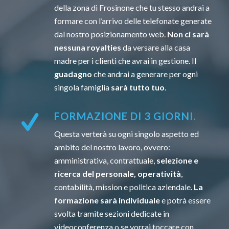
della zona di Frosinone che tu stesso andrai a
formare con l’arrivo delle telefonate generate
dal nostro posizionamento web.
Non ci sarà
nessuna royalties
da versare alla casa
madre per i clienti che avrai in gestione. Il
guadagno
che andrai a generare per ogni
singola famiglia
sarà tutto tuo
.
FORMAZIONE DI 3 GIORNI.
Questa verterà su ogni singolo aspetto ed
ambito del nostro lavoro, ovvero:
amministrativa, contrattuale,
selezione e
ricerca del personale, operatività
,
contabilità, mission e politica aziendale.
La
formazione sarà individuale
e potrà essere
svolta tramite sezioni dedicate in
videoconferenza o se vorrai toccare con