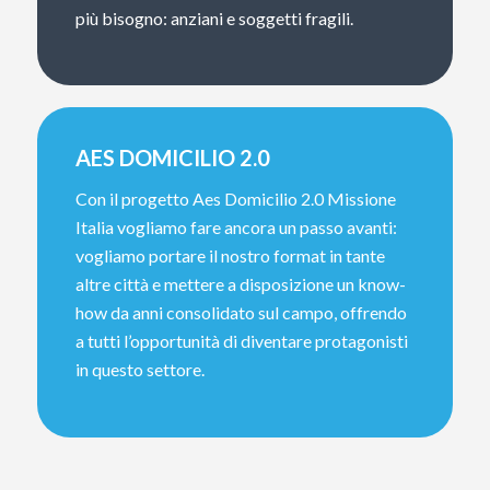
più bisogno: anziani e soggetti fragili.
AES DOMICILIO 2.0
Con il progetto Aes Domicilio 2.0 Missione
Italia vogliamo fare ancora un passo avanti:
vogliamo portare il nostro format in tante
altre città e mettere a disposizione un know-
how da anni consolidato sul campo, offrendo
a tutti l’opportunità di diventare protagonisti
in questo settore.