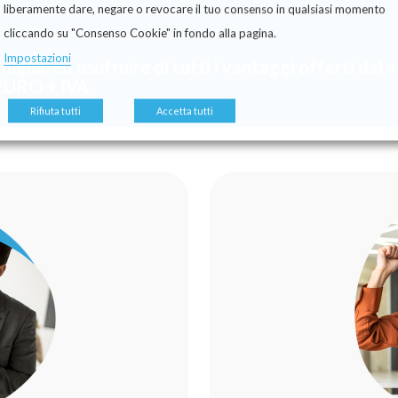
liberamente dare, negare o revocare il tuo consenso in qualsiasi momento
cliccando su "Consenso Cookie" in fondo alla pagina.
Impostazioni
miglia, ed usufruire di tutti i vantaggi offerti dal
EURO + IVA.
Rifiuta tutti
Accetta tutti