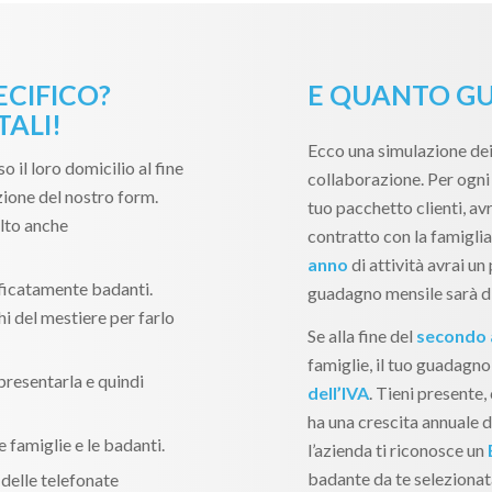
ECIFICO?
E QUANTO GU
ALI!
Ecco una simulazione dei
so il loro domicilio al fine
collaborazione. Per ogni 
zione del nostro form.
tuo pacchetto clienti, avr
lto anche
contratto con la famiglia
anno
di attività avrai un 
ificatamente badanti.
guadagno mensile sarà d
i del mestiere per farlo
Se alla fine del
secondo
famiglie, il tuo guadagno
 presentarla e quindi
dell’IVA
. Tieni presente
ha una crescita annuale di
e famiglie e le badanti.
l’azienda ti riconosce un
badante da te selezionata
delle telefonate