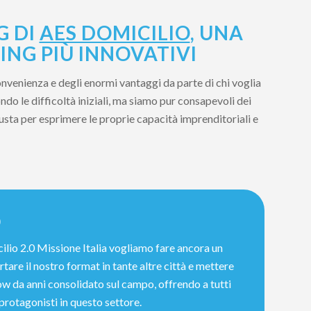
G DI
AES DOMICILIO
, UNA
ING PIÙ INNOVATIVI
onvenienza e degli enormi vantaggi da parte di chi voglia
do le difficoltà iniziali, ma siamo pur consapevoli dei
iusta per esprimere le proprie capacità imprenditoriali e
0
ilio 2.0 Missione Italia vogliamo fare ancora un
tare il nostro format in tante altre città e mettere
w da anni consolidato sul campo, offrendo a tutti
 protagonisti in questo settore.