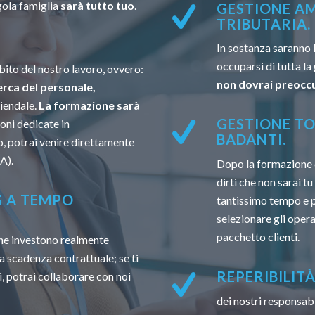
gola famiglia
sarà tutto tuo
.
GESTIONE AM
TRIBUTARIA.
In sostanza saranno 
occuparsi di tutta la
ito del nostro lavoro, ovvero:
non dovrai preoccu
erca del personale,
ziendale.
La formazione sarà
GESTIONE TO
oni dedicate in
BADANTI.
, potrai venire direttamente
A).
Dopo la formazione 
dirti che non sarai t
G A TEMPO
tantissimo tempo e po
selezionare gli opera
pacchetto clienti.
 che investono realmente
a scadenza contrattuale; se ti
REPERIBILIT
, potrai collaborare con noi
dei nostri responsabi