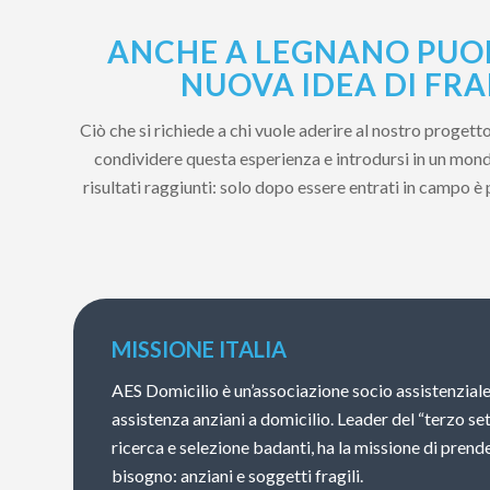
ANCHE A LEGNANO PUOI
NUOVA IDEA DI FRA
Ciò che si richiede a chi vuole aderire al nostro proget
condividere questa esperienza e introdursi in un mondo
risultati raggiunti: solo dopo essere entrati in campo è
MISSIONE ITALIA
AES Domicilio è un’associazione socio assistenziale
assistenza anziani a domicilio. Leader del “terzo se
ricerca e selezione badanti, ha la missione di prende
bisogno: anziani e soggetti fragili.