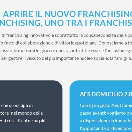
 APRIRE IL NUOVO FRANCHISIN
NCHISING, UNO TRA I FRANCHIS
to di franchising innovativo è soprattutto la consapevolezza della c
 fatto di collaborazione e di vittorie quotidiane. Conosciamo a fon
 possibile mettersi in gioco e questa potrebbe essere l’occasione g
per gestire il vissuto del più importante nucleo sociale: la famiglia.
AES DOMICILIO 2.
 che si occupa di
Con il progetto Aes Domic
ttore” nel mondo della
passo avanti: vogliamo por
rsi cura di chi ne ha più
a disposizione un know-ho
l’opportunità di diventare