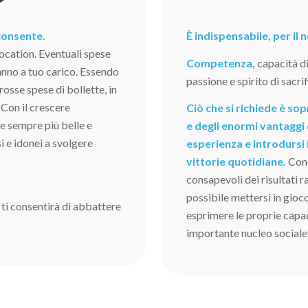
 consente.
È indispensabile, per il
ocation. Eventuali spese
Competenza,
capacità d
nno a tuo carico. Essendo
passione e spirito di sacrif
grosse spese di bollette, in
 Con il crescere
Ciò che si richiede è s
ve sempre più belle e
e degli enormi vantaggi 
i e idonei a svolgere
esperienza e introdursi 
vittorie quotidiane.
Cono
consapevoli dei risultati 
possibile mettersi in gioc
 ti consentirà di abbattere
esprimere le proprie capaci
importante nucleo sociale