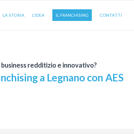
LA STORIA
L’IDEA
IL FRANCHISING
CONTATTI
n business redditizio e innovativo?
anchising a Legnano con AES