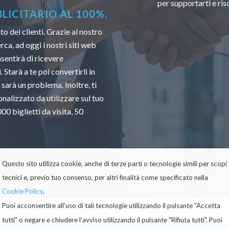
per supportarti e ri
ICITARIO AL 100%.
 dei clienti. Grazie al nostro
ca, ad oggi i nostri siti web
sentirà di ricevere
 Starà a te poi convertirli in
 sarà un problema. Inoltre, ti
nalizzato da utilizzare sul tuo
0 biglietti da visita, 50
Questo sito utilizza cookie, anche di terze parti o tecnologie simili per scopi
tecnici e, previo tuo consenso, per altri finalità come specificato nella
Cookie Policy
.
Puoi acconsentire all'uso di tali tecnologie utilizzando il pulsante "Accetta
tutti" o negare e chiudere l'avviso utilizzando il pulsante "Rifiuta tutti". Puoi