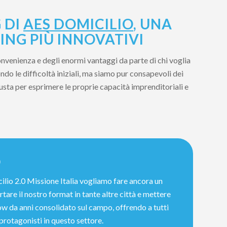
 DI
AES DOMICILIO
, UNA
ING PIÙ INNOVATIVI
onvenienza e degli enormi vantaggi da parte di chi voglia
do le difficoltà iniziali, ma siamo pur consapevoli dei
iusta per esprimere le proprie capacità imprenditoriali e
0
ilio 2.0 Missione Italia vogliamo fare ancora un
tare il nostro format in tante altre città e mettere
w da anni consolidato sul campo, offrendo a tutti
 protagonisti in questo settore.