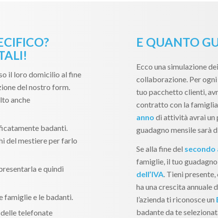
ECIFICO?
E QUANTO GU
ALI!
Ecco una simulazione dei
so il loro domicilio al fine
collaborazione. Per ogni 
zione del nostro form.
tuo pacchetto clienti, avr
lto anche
contratto con la famiglia
anno
di attività avrai un 
ificatamente badanti.
guadagno mensile sarà d
i del mestiere per farlo
Se alla fine del
secondo
famiglie, il tuo guadagno
 presentarla e quindi
dell’IVA
. Tieni presente
ha una crescita annuale di
e famiglie e le badanti.
l’azienda ti riconosce un
badante da te selezionata
delle telefonate