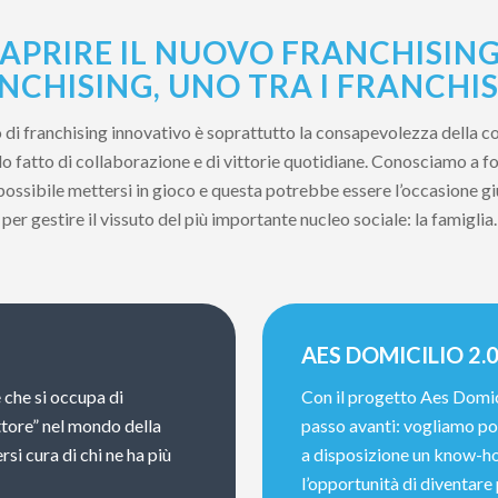
APRIRE IL NUOVO FRANCHISING
NCHISING, UNO TRA I FRANCHIS
to di franchising innovativo è soprattutto la consapevolezza della c
 fatto di collaborazione e di vittorie quotidiane. Conosciamo a fon
 possibile mettersi in gioco e questa potrebbe essere l’occasione g
per gestire il vissuto del più importante nucleo sociale: la famiglia.
AES DOMICILIO 2.
 che si occupa di
Con il progetto Aes Domic
ttore” nel mondo della
passo avanti: vogliamo por
rsi cura di chi ne ha più
a disposizione un know-ho
l’opportunità di diventare