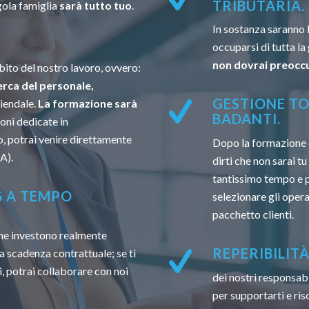
TRIBUTARIA.
gola famiglia
sarà tutto tuo
.
In sostanza saranno 
occuparsi di tutta la
non dovrai preoccu
ito del nostro lavoro, ovvero:
erca del personale,
GESTIONE TO
ziendale.
La formazione sarà
BADANTI.
oni dedicate in
, potrai venire direttamente
Dopo la formazione 
A).
dirti che non sarai t
tantissimo tempo e po
G A TEMPO
selezionare gli opera
pacchetto clienti.
 che investono realmente
REPERIBILIT
a scadenza contrattuale; se ti
, potrai collaborare con noi
dei nostri responsabi
per supportarti e ri