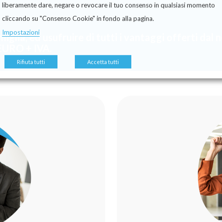
liberamente dare, negare o revocare il tuo consenso in qualsiasi momento
cliccando su "Consenso Cookie" in fondo alla pagina.
Impostazioni
miglia, ed usufruire di tutti i vantaggi offerti dal
EURO + IVA.
Rifiuta tutti
Accetta tutti