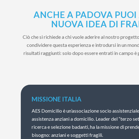
ANCHE A PADOVA PUOI 
NUOVA IDEA DI FRA
Ciò che si richiede a chi vuole aderire al nostro proget
condividere questa esperienza e introdursi in un mondo
risultati raggiunti: solo dopo essere entrati in campo è
MISSIONE ITALIA
AES Domicilio è un’associazione socio assistenziale
assistenza anziani a domicilio. Leader del “terzo se
ricerca e selezione badanti, ha la missione di prende
bisogno: anziani e soggetti fragili.