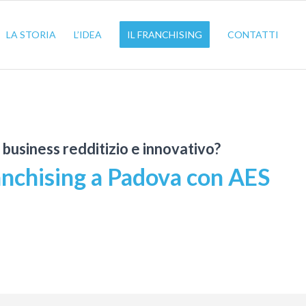
LA STORIA
L’IDEA
IL FRANCHISING
CONTATTI
n business redditizio e innovativo?
anchising a Padova con AES