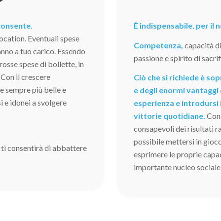
 consente.
È indispensabile, per il
ocation. Eventuali spese
Competenza,
capacità d
nno a tuo carico. Essendo
passione e spirito di sacrif
grosse spese di bollette, in
 Con il crescere
Ciò che si richiede è s
ve sempre più belle e
e degli enormi vantaggi 
i e idonei a svolgere
esperienza e introdursi 
vittorie quotidiane.
Cono
consapevoli dei risultati 
possibile mettersi in gioc
 ti consentirà di abbattere
esprimere le proprie capaci
importante nucleo sociale