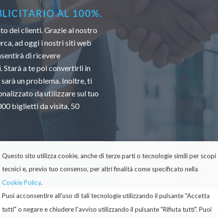
ICITARIO AL 100%.
 dei clienti. Grazie al nostro
ca, ad oggi i nostri siti web
sentirà di ricevere
 Starà a te poi convertirli in
 sarà un problema. Inoltre, ti
nalizzato da utilizzare sul tuo
0 biglietti da visita, 50
Questo sito utilizza cookie, anche di terze parti o tecnologie simili per scopi
tecnici e, previo tuo consenso, per altri finalità come specificato nella
Cookie Policy
.
Puoi acconsentire all'uso di tali tecnologie utilizzando il pulsante "Accetta
tutti" o negare e chiudere l'avviso utilizzando il pulsante "Rifiuta tutti". Puoi