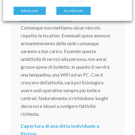
Rifiuta tutti
Accetta tutti
Potrai lavorare da casa se la tua
abitazione lo consente.
Comunque non mettiamo alcun vincolo
rispetto la location. Eventuali spese annesse
al mantenimento della sede comunque
saranno a tuo carico. Essendo questa
un’attività di servizi alla persona, non avrai
grosse spese di bollette, in quanto ti servirà
una lampadina, una WiFi ed un PC. Con il
crescere dell’attività, sarà poi fisiologico
avere sedi operative sempre più belle e
centrali. Naturalmente si richiedono luoghi
decorosi e idonei a svolgere l’attività
richiesta.
L’apertura di una ditta individuale a
Pistoia,