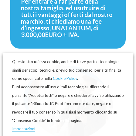
Per entrare a far parte della
nostra famiglia, ed usufruire di
tutti i vantaggi offerti dal nostro
marchio, ti chiediamo una fee
d’ingresso, UNATANTUM, di
3.000,00EURO + IVA.
Questo sito utilizza cookie, anche di terze parti o tecnologie
simili per scopi tecnici e, previo tuo consenso, per altri finalità
come specificato nella
Cookie Policy
.
Puoi acconsentire all'uso di tali tecnologie utilizzando il
pulsante "Accetta tutti" o negare e chiudere l'avviso utilizzando
il pulsante "Rifiuta tutti". Puoi liberamente dare, negare o
revocare il tuo consenso in qualsiasi momento cliccando su
"Consenso Cookie" in fondo alla pagina.
Impostazioni