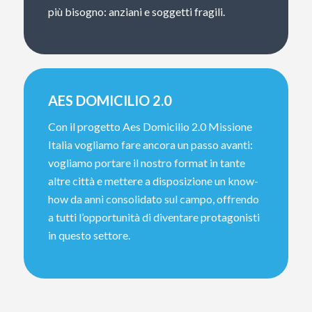
più bisogno: anziani e soggetti fragili.
AES DOMICILIO 2.0
Con il progetto Aes Domicilio 2.0 Missione
Italia vogliamo fare ancora un passo avanti:
vogliamo portare il nostro format in tante
altre città e mettere a disposizione un know-
how da anni consolidato sul campo, offrendo
a tutti l’opportunità di diventare protagonisti
in questo settore.