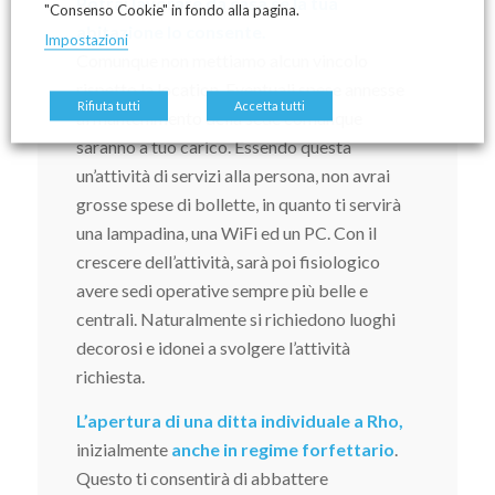
Potrai lavorare da casa se la tua
"Consenso Cookie" in fondo alla pagina.
abitazione lo consente.
Impostazioni
Comunque non mettiamo alcun vincolo
rispetto la location. Eventuali spese annesse
Rifiuta tutti
Accetta tutti
al mantenimento della sede comunque
saranno a tuo carico. Essendo questa
un’attività di servizi alla persona, non avrai
grosse spese di bollette, in quanto ti servirà
una lampadina, una WiFi ed un PC. Con il
crescere dell’attività, sarà poi fisiologico
avere sedi operative sempre più belle e
centrali. Naturalmente si richiedono luoghi
decorosi e idonei a svolgere l’attività
richiesta.
L’apertura di una ditta individuale a Rho,
inizialmente
anche in regime forfettario
.
Questo ti consentirà di abbattere