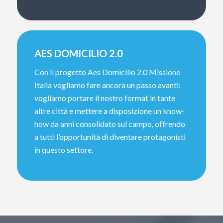
AES DOMICILIO 2.0
Con il progetto Aes Domicilio 2.0 Missione
Italia vogliamo fare ancora un passo avanti:
vogliamo portare il nostro format in tante
altre città e mettere a disposizione un know-
how da anni consolidato sul campo, offrendo
a tutti l’opportunità di diventare protagonisti
in questo settore.