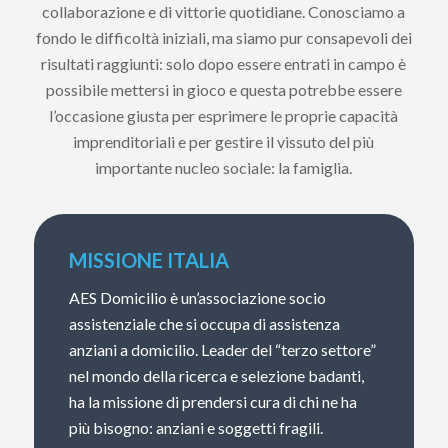
collaborazione e di vittorie quotidiane. Conosciamo a
fondo le difficoltà iniziali, ma siamo pur consapevoli dei
risultati raggiunti: solo dopo essere entrati in campo è
possibile mettersi in gioco e questa potrebbe essere
l’occasione giusta per esprimere le proprie capacità
imprenditoriali e per gestire il vissuto del più
importante nucleo sociale: la famiglia.
MISSIONE ITALIA
AES Domicilio è un’associazione socio
assistenziale che si occupa di assistenza
anziani a domicilio. Leader del “terzo settore”
nel mondo della ricerca e selezione badanti,
ha la missione di prendersi cura di chi ne ha
più bisogno: anziani e soggetti fragili.