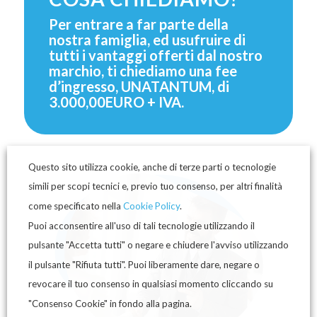
Per entrare a far parte della
nostra famiglia, ed usufruire di
tutti i vantaggi offerti dal nostro
marchio, ti chiediamo una fee
d’ingresso, UNATANTUM, di
3.000,00EURO + IVA.
Questo sito utilizza cookie, anche di terze parti o tecnologie
simili per scopi tecnici e, previo tuo consenso, per altri finalità
come specificato nella
Cookie Policy
.
Puoi acconsentire all'uso di tali tecnologie utilizzando il
pulsante "Accetta tutti" o negare e chiudere l'avviso utilizzando
il pulsante "Rifiuta tutti". Puoi liberamente dare, negare o
revocare il tuo consenso in qualsiasi momento cliccando su
"Consenso Cookie" in fondo alla pagina.