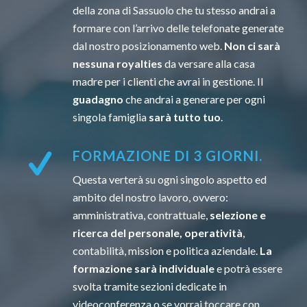
della zona di Sassuolo che tu stesso andrai a
formare con l’arrivo delle telefonate generate
dal nostro posizionamento web.
Non ci sarà
nessuna royalties
da versare alla casa
madre per i clienti che avrai in gestione. Il
guadagno
che andrai a generare per ogni
singola famiglia
sarà tutto tuo
.
FORMAZIONE DI 3 GIORNI.
Questa verterà su ogni singolo aspetto ed
ambito del nostro lavoro, ovvero:
amministrativa, contrattuale,
selezione e
ricerca del personale, operatività
,
contabilità, mission e politica aziendale.
La
formazione sarà individuale
e potrà essere
svolta tramite sezioni dedicate in
videoconferenza o se vorrai toccare con