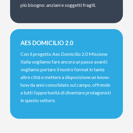
più bisogno: anziani e soggetti fragili.
AES DOMICILIO 2.0
Con il progetto Aes Domicilio 2.0 Missione
Italia vogliamo fare ancora un passo avanti:
vogliamo portare il nostro format in tante
altre città e mettere a disposizione un know-
how da anni consolidato sul campo, offrendo
a tutti l’opportunità di diventare protagonisti
in questo settore.