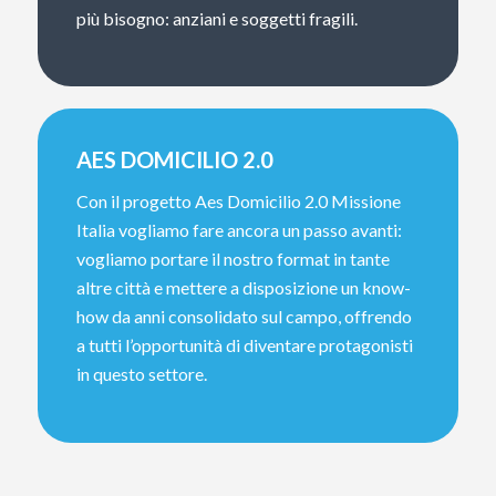
più bisogno: anziani e soggetti fragili.
AES DOMICILIO 2.0
Con il progetto Aes Domicilio 2.0 Missione
Italia vogliamo fare ancora un passo avanti:
vogliamo portare il nostro format in tante
altre città e mettere a disposizione un know-
how da anni consolidato sul campo, offrendo
a tutti l’opportunità di diventare protagonisti
in questo settore.