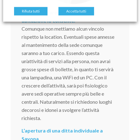
Rifiuta tutti
Accetta tutti
Potrai lavorare da casa se la tua
abitazione lo consente.
Comunque non mettiamo alcun vincolo
rispetto la location. Eventuali spese annesse
al mantenimento della sede comunque
saranno a tuo carico. Essendo questa
un’attività di servizi alla persona, non avrai
grosse spese di bollette, in quanto ti servirà
una lampadina, una WiFi ed un PC. Con il
crescere dell’attività, sarà poi fisiologico
avere sedi operative sempre più belle e
centrali. Naturalmente si richiedono luoghi
decorosi e idonei a svolgere l’attività
richiesta.
L’apertura di una ditta individuale a
Savona,