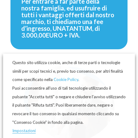
Per entrare a far parte della
nostra famiglia, ed usufruire di
tutti i vantaggi offerti dal nostro
marchio, ti chiediamo una fee
d’ingresso, UNATANTUM, di
3.000,00EURO + IVA.
Questo sito utilizza cookie, anche di terze parti o tecnologie
simili per scopi tecnici e, previo tuo consenso, per altri finalità
come specificato nella
Cookie Policy
.
Puoi acconsentire all'uso di tali tecnologie utilizzando il
pulsante "Accetta tutti" o negare e chiudere l'avviso utilizzando
il pulsante "Rifiuta tutti". Puoi liberamente dare, negare o
revocare il tuo consenso in qualsiasi momento cliccando su
"Consenso Cookie" in fondo alla pagina.
Impostazioni