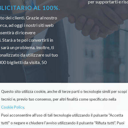
per supportarti e ri
ICITARIO AL 100%.
 dei clienti. Grazie al nostro
ca, ad oggi i nostri siti web
sentirà di ricevere
 Starà a te poi convertirli in
 sarà un problema. Inoltre, ti
nalizzato da utilizzare sul tuo
0 biglietti da visita, 50
Questo sito utilizza cookie, anche di terze parti o tecnologie simili per scopi
tecnici e, previo tuo consenso, per altri finalità come specificato nella
Cookie Policy
.
Puoi acconsentire all'uso di tali tecnologie utilizzando il pulsante "Accetta
tutti" o negare e chiudere l'avviso utilizzando il pulsante "Rifiuta tutti". Puoi