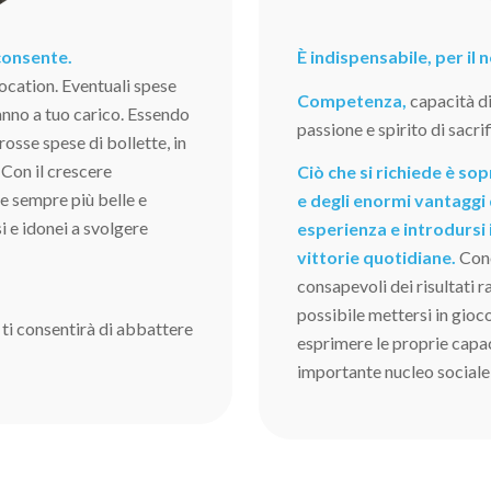
 consente.
È indispensabile, per il
ocation. Eventuali spese
Competenza,
capacità d
nno a tuo carico. Essendo
passione e spirito di sacrif
grosse spese di bollette, in
 Con il crescere
Ciò che si richiede è s
ve sempre più belle e
e degli enormi vantaggi 
i e idonei a svolgere
esperienza e introdursi 
vittorie quotidiane.
Cono
consapevoli dei risultati 
possibile mettersi in gioc
 ti consentirà di abbattere
esprimere le proprie capaci
importante nucleo sociale