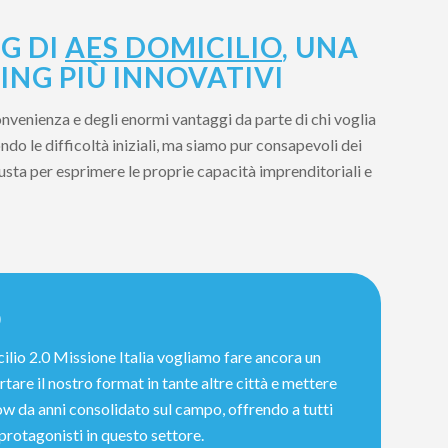
G DI
AES DOMICILIO
, UNA
ING PIÙ INNOVATIVI
onvenienza e degli enormi vantaggi da parte di chi voglia
do le difficoltà iniziali, ma siamo pur consapevoli dei
iusta per esprimere le proprie capacità imprenditoriali e
0
ilio 2.0 Missione Italia vogliamo fare ancora un
tare il nostro format in tante altre città e mettere
w da anni consolidato sul campo, offrendo a tutti
 protagonisti in questo settore.