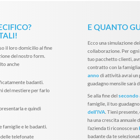
ECIFICO?
E QUANTO GU
ALI!
Ecco una simulazione dei
so il loro domicilio al fine
collaborazione. Per ogni 
zione del nostro form.
tuo pacchetto clienti, avr
lto anche
contratto con la famiglia
anno
di attività avrai un 
ificatamente badanti.
guadagno mensile sarà d
i del mestiere per farlo
Se alla fine del
secondo
famiglie, il tuo guadagno
 presentarla e quindi
dell’IVA
. Tieni presente
ha una crescita annuale di
e famiglie e le badanti.
l’azienda ti riconosce un
badante da te selezionata
delle telefonate