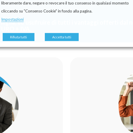
liberamente dare, negare o revocare il tuo consenso in qualsiasi momento
cliccando su "Consenso Cookie" in fondo alla pagina.
Impostazioni
miglia, ed usufruire di tutti i vantaggi offerti dal
EURO + IVA.
Rifiuta tutti
Accetta tutti