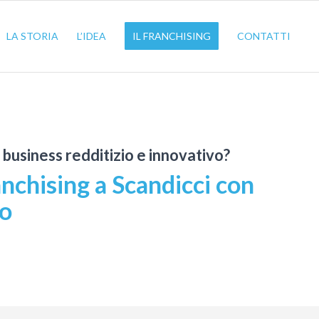
LA STORIA
L’IDEA
IL FRANCHISING
CONTATTI
n business redditizio e innovativo?
nchising a Scandicci con
io