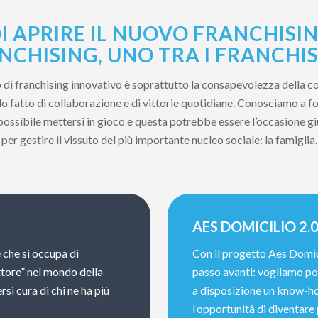
I APRIRE IL NUOVO FRANCHISIN
NCHISING, UNO TRA I FRANCHIS
to di franchising innovativo è soprattutto la consapevolezza della c
 fatto di collaborazione e di vittorie quotidiane. Conosciamo a fon
 possibile mettersi in gioco e questa potrebbe essere l’occasione g
per gestire il vissuto del più importante nucleo sociale: la famiglia.
AES DOMICILIO 2.
 che si occupa di
Con il progetto Aes Domic
ttore” nel mondo della
passo avanti: vogliamo por
rsi cura di chi ne ha più
a disposizione un know-ho
l’opportunità di diventare