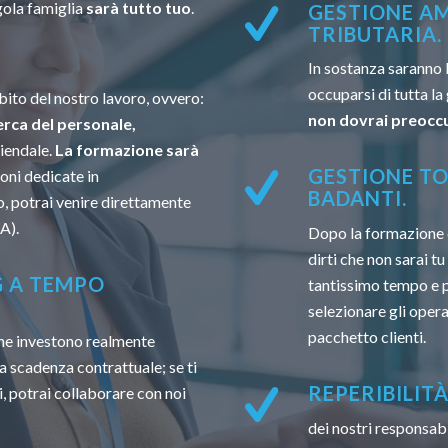
gola famiglia
sarà tutto tuo
.
GESTIONE AM
TRIBUTARIA.
In sostanza saranno 
occuparsi di tutta la
ito del nostro lavoro, ovvero:
non dovrai preoccu
erca del personale,
ziendale.
La formazione sarà
GESTIONE TO
oni dedicate in
BADANTI.
, potrai venire direttamente
A).
Dopo la formazione 
dirti che non sarai t
G A TEMPO
tantissimo tempo e po
selezionare gli opera
pacchetto clienti.
 che investono realmente
a scadenza contrattuale; se ti
REPERIBILIT
, potrai collaborare con noi
dei nostri responsabi