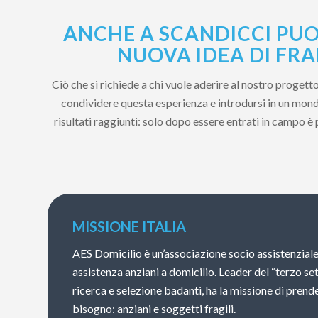
ANCHE A SCANDICCI PUO
NUOVA IDEA DI FRA
Ciò che si richiede a chi vuole aderire al nostro proget
condividere questa esperienza e introdursi in un mondo
risultati raggiunti: solo dopo essere entrati in campo è
MISSIONE ITALIA
AES Domicilio è un’associazione socio assistenziale
assistenza anziani a domicilio. Leader del “terzo se
ricerca e selezione badanti, ha la missione di prende
bisogno: anziani e soggetti fragili.