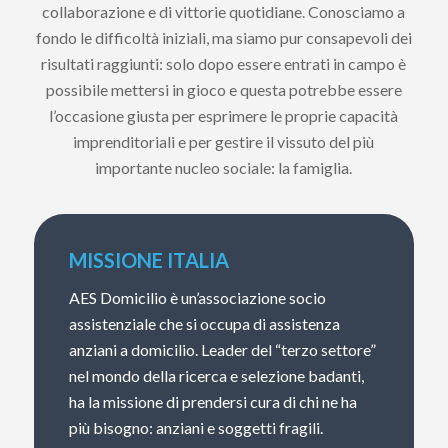
collaborazione e di vittorie quotidiane. Conosciamo a
fondo le difficoltà iniziali, ma siamo pur consapevoli dei
risultati raggiunti: solo dopo essere entrati in campo è
possibile mettersi in gioco e questa potrebbe essere
l’occasione giusta per esprimere le proprie capacità
imprenditoriali e per gestire il vissuto del più
importante nucleo sociale: la famiglia.
MISSIONE ITALIA
AES Domicilio è un’associazione socio
assistenziale che si occupa di assistenza
anziani a domicilio. Leader del “terzo settore”
nel mondo della ricerca e selezione badanti,
ha la missione di prendersi cura di chi ne ha
più bisogno: anziani e soggetti fragili.