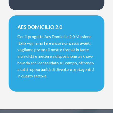
AES DOMICILIO 2.0
Con il progetto Aes Domicilio 2.0 Missione
Italia vogliamo fare ancora un passo avanti:
vogliamo portare il nostro format in tante
altre città e mettere a disposizione un know-
how da anni consolidato sul campo, offrendo
a tutti l’opportunità di diventare protagonisti
in questo settore.