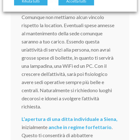
Potrai lavorare da casa se la tua
Rifiuta tutti
Accetta tutti
abitazione lo consente.
Comunque non mettiamo alcun vincolo
rispetto la location. Eventuali spese annesse
al mantenimento della sede comunque
saranno a tuo carico. Essendo questa
un’attività di servizi alla persona, non avrai
grosse spese di bollette, in quanto ti servirà
una lampadina, una WiFi ed un PC. Con il
crescere dell’attività, sarà poi fisiologico
avere sedi operative sempre più belle e
centrali. Naturalmente si richiedono luoghi
decorosi e idonei a svolgere l’attività
richiesta.
L’apertura di una ditta individuale a Siena,
inizialmente
anche in regime forfettario
.
Questo ti consentirà di abbattere