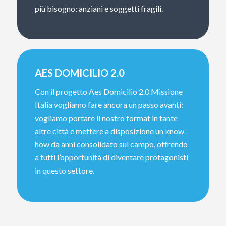
più bisogno: anziani e soggetti fragili.
AES DOMICILIO 2.0
Con il progetto Aes Domicilio 2.0 Missione
Italia vogliamo fare ancora un passo avanti:
vogliamo portare il nostro format in tante
altre città e mettere a disposizione un know-
how da anni consolidato sul campo, offrendo
a tutti l’opportunità di diventare protagonisti
in questo settore.