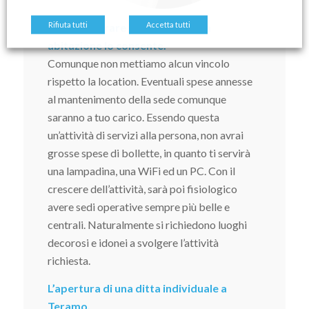
Rifiuta tutti
Accetta tutti
Potrai lavorare da casa se la tua
abitazione lo consente.
Comunque non mettiamo alcun vincolo
rispetto la location. Eventuali spese annesse
al mantenimento della sede comunque
saranno a tuo carico. Essendo questa
un’attività di servizi alla persona, non avrai
grosse spese di bollette, in quanto ti servirà
una lampadina, una WiFi ed un PC. Con il
crescere dell’attività, sarà poi fisiologico
avere sedi operative sempre più belle e
centrali. Naturalmente si richiedono luoghi
decorosi e idonei a svolgere l’attività
richiesta.
L’apertura di una ditta individuale a
Teramo,