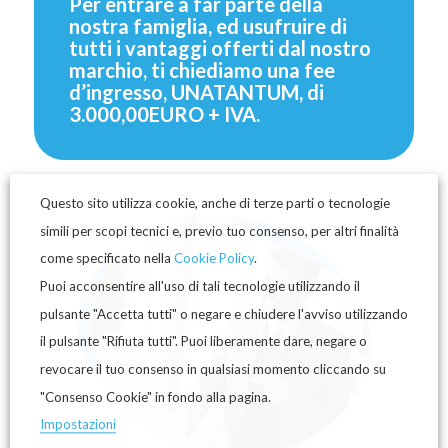
Per entrare a far parte della
nostra famiglia, ed usufruire di
tutti i vantaggi offerti dal nostro
marchio, ti chiediamo una fee
d’ingresso, UNATANTUM, di
3.000,00EURO + IVA.
Questo sito utilizza cookie, anche di terze parti o tecnologie
simili per scopi tecnici e, previo tuo consenso, per altri finalità
come specificato nella
Cookie Policy
.
Puoi acconsentire all'uso di tali tecnologie utilizzando il
pulsante "Accetta tutti" o negare e chiudere l'avviso utilizzando
il pulsante "Rifiuta tutti". Puoi liberamente dare, negare o
revocare il tuo consenso in qualsiasi momento cliccando su
"Consenso Cookie" in fondo alla pagina.
Impostazioni