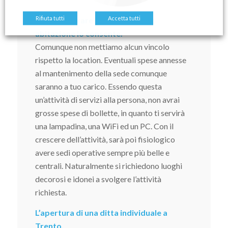
Rifiuta tutti
Accetta tutti
Potrai lavorare da casa se la tua
abitazione lo consente.
Comunque non mettiamo alcun vincolo
rispetto la location. Eventuali spese annesse
al mantenimento della sede comunque
saranno a tuo carico. Essendo questa
un’attività di servizi alla persona, non avrai
grosse spese di bollette, in quanto ti servirà
una lampadina, una WiFi ed un PC. Con il
crescere dell’attività, sarà poi fisiologico
avere sedi operative sempre più belle e
centrali. Naturalmente si richiedono luoghi
decorosi e idonei a svolgere l’attività
richiesta.
L’apertura di una ditta individuale a
Trento,