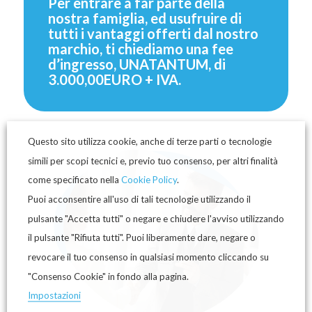
Per entrare a far parte della
nostra famiglia, ed usufruire di
tutti i vantaggi offerti dal nostro
marchio, ti chiediamo una fee
d’ingresso, UNATANTUM, di
3.000,00EURO + IVA.
Questo sito utilizza cookie, anche di terze parti o tecnologie
simili per scopi tecnici e, previo tuo consenso, per altri finalità
come specificato nella
Cookie Policy
.
Puoi acconsentire all'uso di tali tecnologie utilizzando il
pulsante "Accetta tutti" o negare e chiudere l'avviso utilizzando
il pulsante "Rifiuta tutti". Puoi liberamente dare, negare o
revocare il tuo consenso in qualsiasi momento cliccando su
"Consenso Cookie" in fondo alla pagina.
Impostazioni