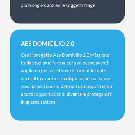
più bisogno: anziani e soggetti fragili.
AES DOMICILIO 2.0
Con il progetto Aes Domicilio 2.0 Missione
Italia vogliamo fare ancora un passo avanti:
vogliamo portare il nostro format in tante
altre città e mettere a disposizione un know-
how da anni consolidato sul campo, offrendo
a tutti l’opportunità di diventare protagonisti
in questo settore.