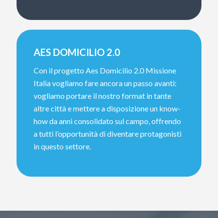
AES DOMICILIO 2.0
Con il progetto Aes Domicilio 2.0 Missione
Italia vogliamo fare ancora un passo avanti:
vogliamo portare il nostro format in tante
altre città e mettere a disposizione un know-
how da anni consolidato sul campo, offrendo
a tutti l’opportunità di diventare protagonisti
in questo settore.