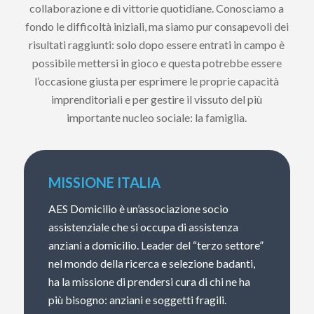
collaborazione e di vittorie quotidiane. Conosciamo a
fondo le difficoltà iniziali, ma siamo pur consapevoli dei
risultati raggiunti: solo dopo essere entrati in campo è
possibile mettersi in gioco e questa potrebbe essere
l’occasione giusta per esprimere le proprie capacità
imprenditoriali e per gestire il vissuto del più
importante nucleo sociale: la famiglia.
MISSIONE ITALIA
AES Domicilio è un’associazione socio
assistenziale che si occupa di assistenza
anziani a domicilio. Leader del “terzo settore”
nel mondo della ricerca e selezione badanti,
ha la missione di prendersi cura di chi ne ha
più bisogno: anziani e soggetti fragili.