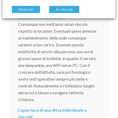
Rifiuta tutti
Accetta tutti
Potrai lavorare da casa se la tua
abitazione lo consente.
Comunque non mettiamo alcun vincolo
rispetto la location. Eventuali spese annesse
al mantenimento della sede comunque
saranno a tuo carico. Essendo questa
un’attività di servizi alla persona, non avrai
grosse spese di bollette, in quanto ti servirà
una lampadina, una WiFi ed un PC. Con il
crescere dell’attività, sarà poi fisiologico
avere sedi operative sempre più belle e
centrali. Naturalmente si richiedono luoghi
decorosi e idonei a svolgere l’attività
richiesta.
L’apertura di una ditta individuale a
Vercelli,