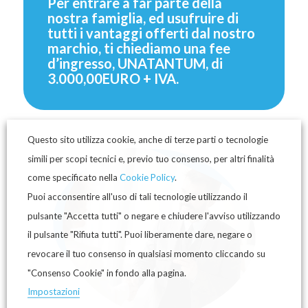
Per entrare a far parte della
nostra famiglia, ed usufruire di
tutti i vantaggi offerti dal nostro
marchio, ti chiediamo una fee
d’ingresso, UNATANTUM, di
3.000,00EURO + IVA.
Questo sito utilizza cookie, anche di terze parti o tecnologie
simili per scopi tecnici e, previo tuo consenso, per altri finalità
come specificato nella
Cookie Policy
.
Puoi acconsentire all'uso di tali tecnologie utilizzando il
pulsante "Accetta tutti" o negare e chiudere l'avviso utilizzando
il pulsante "Rifiuta tutti". Puoi liberamente dare, negare o
revocare il tuo consenso in qualsiasi momento cliccando su
"Consenso Cookie" in fondo alla pagina.
Impostazioni