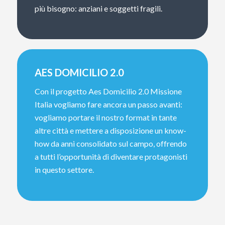
più bisogno: anziani e soggetti fragili.
AES DOMICILIO 2.0
Con il progetto Aes Domicilio 2.0 Missione
Italia vogliamo fare ancora un passo avanti:
vogliamo portare il nostro format in tante
altre città e mettere a disposizione un know-
how da anni consolidato sul campo, offrendo
a tutti l’opportunità di diventare protagonisti
in questo settore.