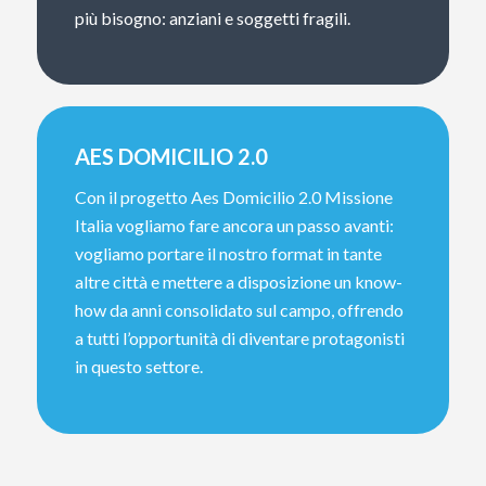
più bisogno: anziani e soggetti fragili.
AES DOMICILIO 2.0
Con il progetto Aes Domicilio 2.0 Missione
Italia vogliamo fare ancora un passo avanti:
vogliamo portare il nostro format in tante
altre città e mettere a disposizione un know-
how da anni consolidato sul campo, offrendo
a tutti l’opportunità di diventare protagonisti
in questo settore.