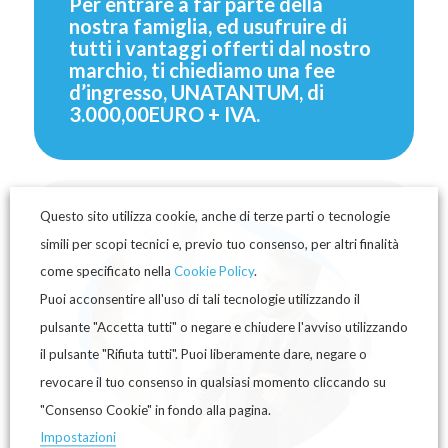
Per entrare a far parte della
nostra famiglia, ed usufruire di
tutti i vantaggi offerti dal nostro
marchio, ti chiediamo una fee
d’ingresso, UNATANTUM, di
3.000,00EURO + IVA.
Questo sito utilizza cookie, anche di terze parti o tecnologie
simili per scopi tecnici e, previo tuo consenso, per altri finalità
come specificato nella
Cookie Policy
.
Puoi acconsentire all'uso di tali tecnologie utilizzando il
pulsante "Accetta tutti" o negare e chiudere l'avviso utilizzando
il pulsante "Rifiuta tutti". Puoi liberamente dare, negare o
revocare il tuo consenso in qualsiasi momento cliccando su
"Consenso Cookie" in fondo alla pagina.
Impostazioni